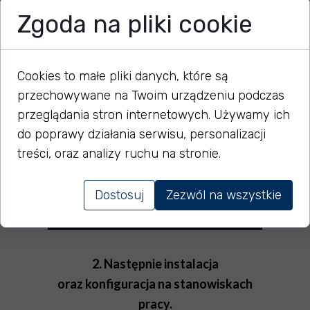
analizy potrzeb oraz technicznych
Zgoda na pliki cookie
aspektów podłączenia
stanowisk bezpośrednio u klienta.
Cookies to małe pliki danych, które są
przechowywane na Twoim urządzeniu podczas
przeglądania stron internetowych. Używamy ich
do poprawy działania serwisu, personalizacji
treści, oraz analizy ruchu na stronie.
Dostosuj
Zezwól na wszystkie
2. Następnie instalacja
oraz konfiguracja na stanowiskach
pracy.