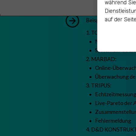
während Sie
Dienstleistu
auf der Seite
Beispielprojekte:
1. TOYOTA:
Modul zur Vorhe
System zur Über
2. MARBAD:
Online-Überwach
Überwachung der
3. TRIPUS:
Echtzeitmessung
Live-Pareto der A
Zusammenstellun
Fehlermeldung
4. D&D KONSTRUK