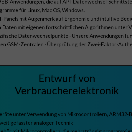
EB-Anwendungen, die auf API-Datenwechsel-Schnittstelle
ogramme für Linux, Mac OS, Windows.
-Panels mit Augenmerk auf Ergonomie und intuitive Bedi
n Daten mit eigenen fortschrittlichen Algorithmen unter 
ezifische Datenwechselpunkte - Unsere Anwendungen funk
en GSM-Zentralen - Überprüfung der Zwei-Faktor-Authent
Entwurf von
Verbraucherelektronik
eräte unter Verwendung von Mikrocontrollern, ARM32-Bi
weit gefasster analoger Technik
behör mit Mikrocontrollern, die mehrsträngig programmier