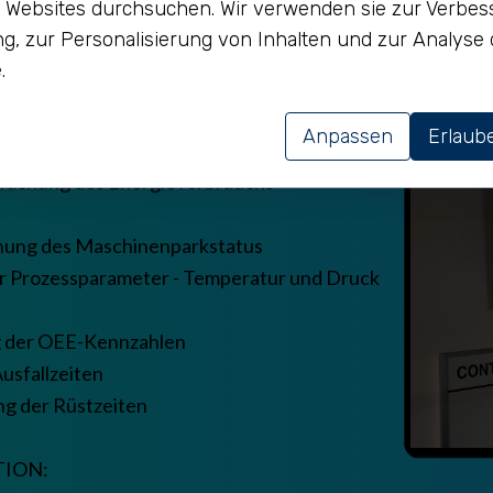
 Websites durchsuchen. Wir verwenden sie zur Verbes
ng, zur Personalisierung von Inhalten und zur Analyse
.
Anpassen
Erlaube
rsage des Werkzeugwechsels
wachung des Energieverbrauchs
ung des Maschinenparkstatus
 Prozessparameter - Temperatur und Druck
 der OEE-Kennzahlen
usfallzeiten
g der Rüstzeiten
TION: