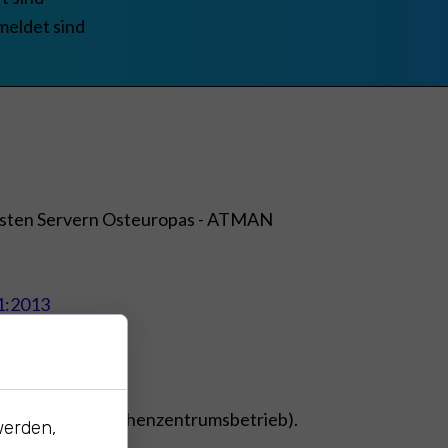
meldet sind
ichsten Servern Osteuropas - ATMAN
:2013
(Standard für Rechenzentrumsbetrieb).
werden,