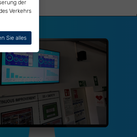
serung der
 des Verkehrs
n Sie alles
Live pareto2