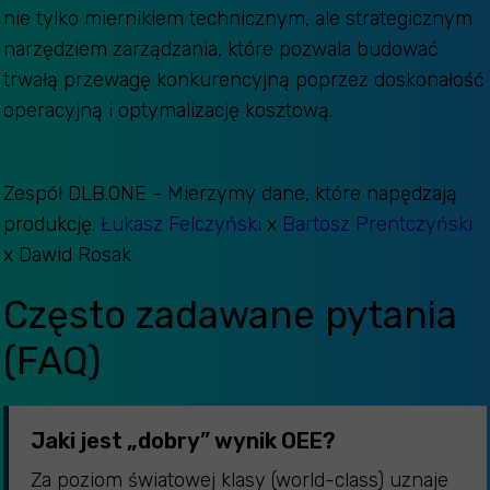
nie tylko miernikiem technicznym, ale strategicznym
narzędziem zarządzania, które pozwala budować
trwałą przewagę konkurencyjną poprzez doskonałość
operacyjną i optymalizację kosztową.
Zespół DLB.ONE - Mierzymy dane, które napędzają
produkcję.
Łukasz Felczyński
x
Bartosz Prentczyński
x Dawid Rosak
Często zadawane pytania
(FAQ)
Jaki jest „dobry” wynik OEE?
Za poziom światowej klasy (world-class) uznaje