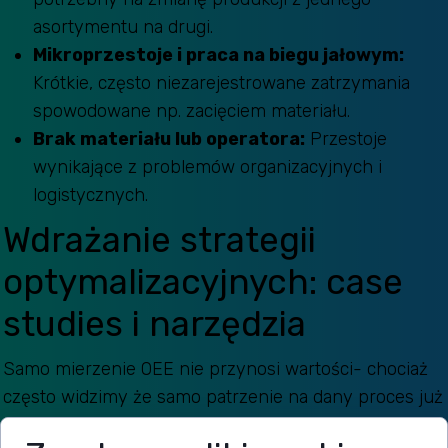
asortymentu na drugi.
Mikroprzestoje i praca na biegu jałowym:
Krótkie, często niezarejestrowane zatrzymania
spowodowane np. zacięciem materiału.
Brak materiału lub operatora:
Przestoje
wynikające z problemów organizacyjnych i
logistycznych.
Wdrażanie strategii
optymalizacyjnych: case
studies i narzędzia
Samo mierzenie OEE nie przynosi wartości- chociaż
często widzimy że samo patrzenie na dany proces już
je poprawia natomiast kluczem jest dopiero działanie